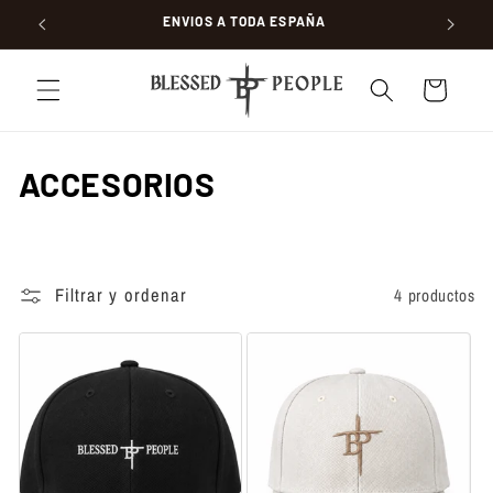
Ir directamente al
ENVIOS A TODA ESPAÑA
contenido
Carrito
C
ACCESORIOS
o
l
Filtrar y ordenar
4 productos
e
c
c
i
ó