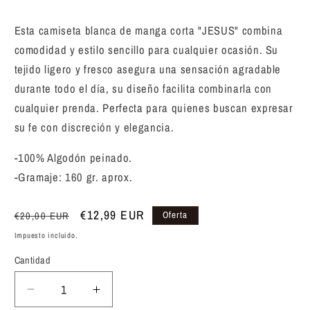
Esta camiseta blanca de manga corta "JESUS" combina
comodidad y estilo sencillo para cualquier ocasión. Su
tejido ligero y fresco asegura una sensación agradable
durante todo el día, su diseño facilita combinarla con
cualquier prenda. Perfecta para quienes buscan expresar
su fe con discreción y elegancia.
-100% Algodón peinado.
-Gramaje: 160 gr. aprox.
Precio
Precio
€12,99 EUR
Oferta
€20,00 EUR
habitual
de
Impuesto incluido.
oferta
Cantidad
Reducir
Aumentar