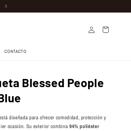
Iniciar
Carrito
sesión
CONTACTO
eta Blessed People
Blue
está diseñada para ofrecer comodidad, protección y
uier ocasión. Su exterior combina
94% poliéster