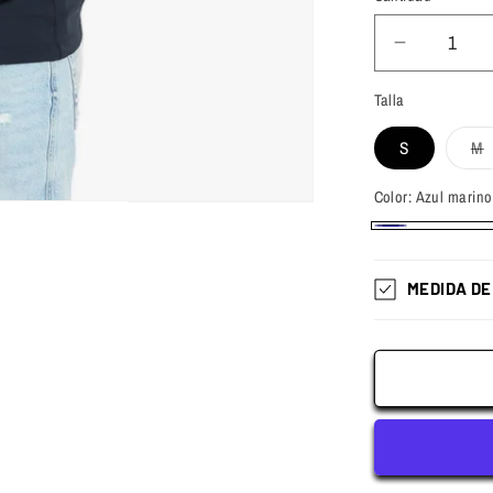
Reducir
cantidad
Talla
para
Chaqueta
S
M
Blessed
Va
People
a
o
Color:
Azul marino
Navy
n
Blue
di
Azul
marino
MEDIDA DE