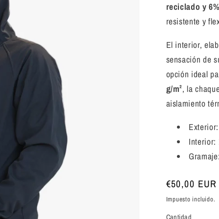
reciclado y 6
resistente y fle
El interior, el
sensación de s
opción ideal p
g/m²
, la chaqu
aislamiento tér
Exterior
Interior:
Gramaje
Precio
€50,00 EUR
habitual
Impuesto incluido.
Cantidad