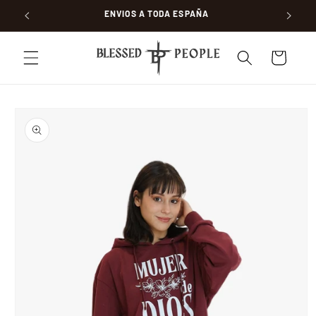
Ir directamente al
ENVIOS A TODA ESPAÑA
contenido
Carrito
Ir directamente a
la información del
producto