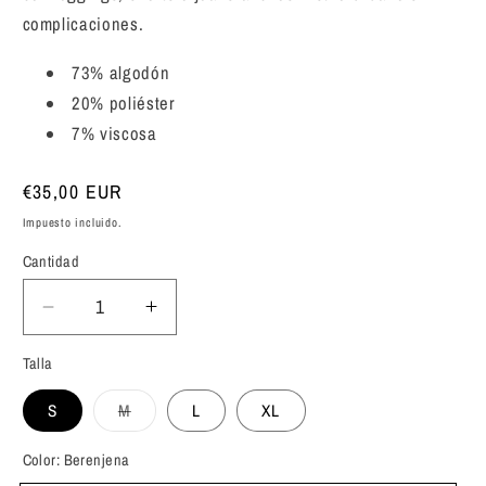
complicaciones.
73% algodón
20% poliéster
7% viscosa
Precio
€35,00 EUR
habitual
Impuesto incluido.
Cantidad
Reducir
Aumentar
cantidad
cantidad
Talla
para
para
Mujer
Mujer
S
M
L
XL
De
De
Variante
Dios
Dios
agotada
o
Color:
Berenjena
Sudadera
Sudadera
no