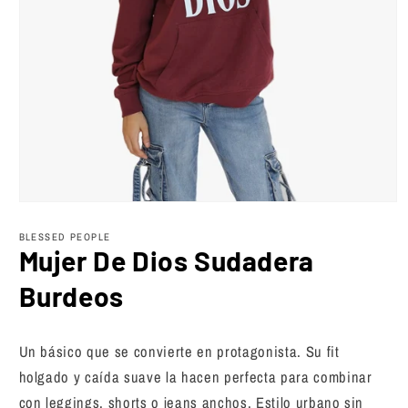
Abrir
elemento
multimedia
BLESSED PEOPLE
1
Mujer De Dios Sudadera
en
una
Burdeos
ventana
modal
Un básico que se convierte en protagonista. Su fit
holgado y caída suave la hacen perfecta para combinar
con leggings, shorts o jeans anchos. Estilo urbano sin